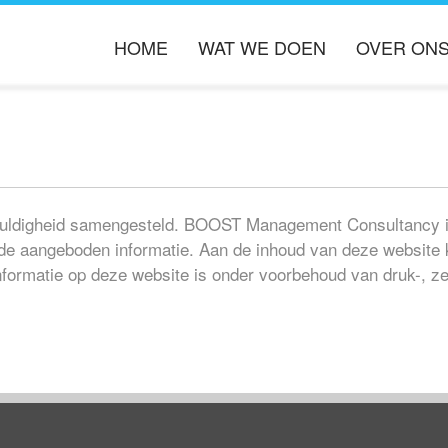
HOME
WAT WE DOEN
OVER ON
ORGANISATIE DOORLICHTING
OVER BOOST
PROCES OPTIMALISATIE
KENNIS PARTN
INFORMATIE MANAGEMENT
VACATURES
PROJECT MANAGEMENT
vuldigheid samengesteld. BOOST Management Consultancy is n
 de aangeboden informatie. Aan de inhoud van deze website
formatie op deze website is onder voorbehoud van druk-, ze