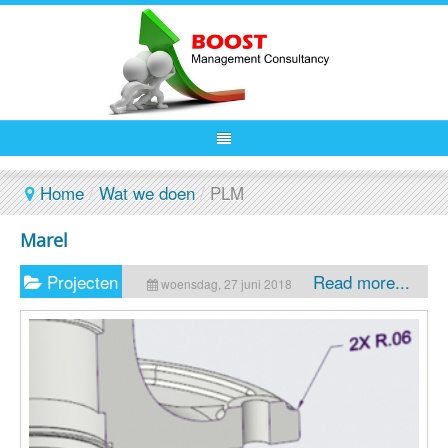
Home
/
Wat we doen
/
PLM
Marel
Projecten
Read more...
woensdag, 27 juni 2018