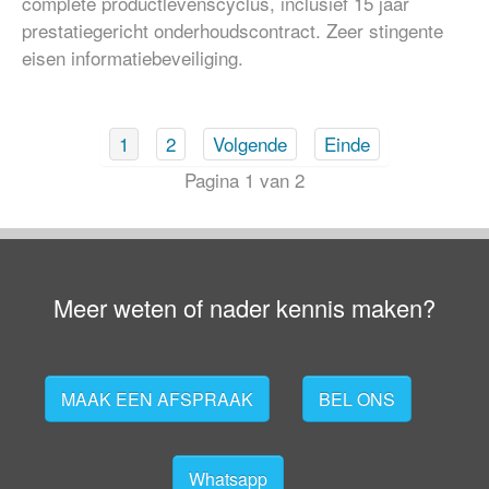
complete productlevenscyclus, inclusief 15 jaar
prestatiegericht onderhoudscontract. Zeer stingente
eisen informatiebeveiliging.
1
2
Volgende
Einde
Pagina 1 van 2
Meer weten of nader kennis maken?
MAAK EEN AFSPRAAK
BEL ONS
Whatsapp