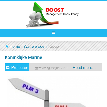
Home
/
Wat we doen
/
apqp
Koninklijke Marine
Projecten
Read more...
zaterdag, 22 juni 2019