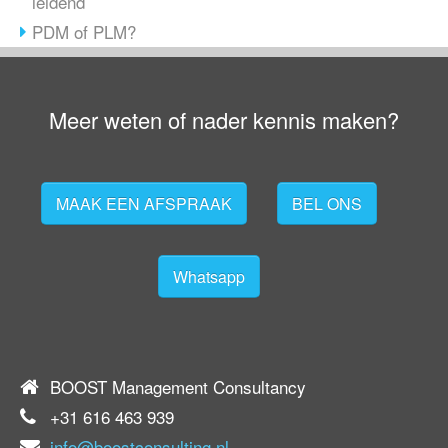
leidend
PDM of PLM?
Meer weten of nader kennis maken?
MAAK EEN AFSPRAAK
BEL ONS
Whatsapp
BOOST Management Consultancy
+31 616 463 939
info@boostconsulting.nl