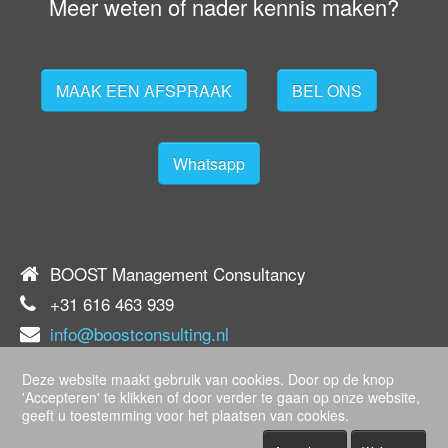
Meer weten of nader kennis maken?
MAAK EEN AFSPRAAK
BEL ONS
Whatsapp
BOOST Management Consultancy
+31 616 463 939
info@boostconsulting.nl
KvK 59571691
Deze website maakt gebruik van cookies. Door op de knop
'Accepteren' te klikken of door verder te gaan op onze website,
geeft u toestemming voor het plaatsen van cookies.
Home
Disclaimer
Cookies
Sitemap