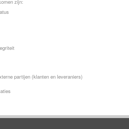
komen zijn:
tatus
griteit
terne partijen (klanten en leveraniers)
aties