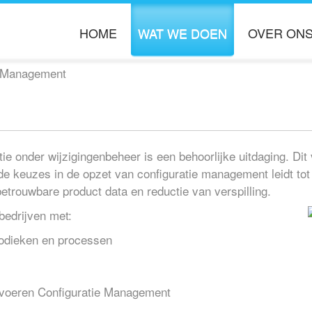
HOME
WAT WE DOEN
OVER ON
ORGANISATIE DOORLICHTING
OVER BOOST
e Management
PROCES OPTIMALISATIE
KENNIS PARTN
INFORMATIE MANAGEMENT
VACATURES
PROJECT MANAGEMENT
ie onder wijzigingenbeheer is een behoorlijke uitdaging. Di
keuzes in de opzet van configuratie management leidt tot
etrouwbare product data en reductie van verspilling.
edrijven met:
hodieken en processen
uitvoeren Configuratie Management